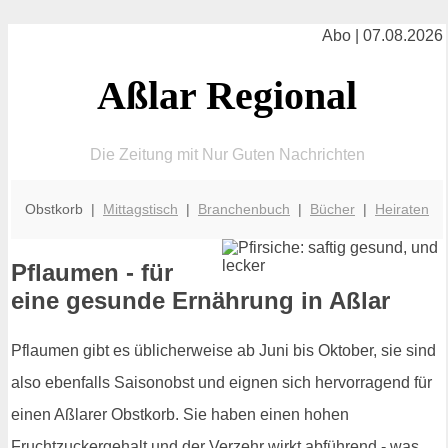
Abo | 07.08.2026
Aßlar Regional
Die Zeitung mit Nur Guten Nachrichten
Obstkorb |
Mittagstisch
|
Branchenbuch
|
Bücher
|
Heiraten
Pflaumen - für
eine gesunde Ernährung in Aßlar
Pflaumen gibt es üblicherweise ab Juni bis Oktober, sie sind
also ebenfalls Saisonobst und eignen sich hervorragend für
einen Aßlarer Obstkorb. Sie haben einen hohen
Fruchtzuckergehalt und der Verzehr wirkt abführend - was